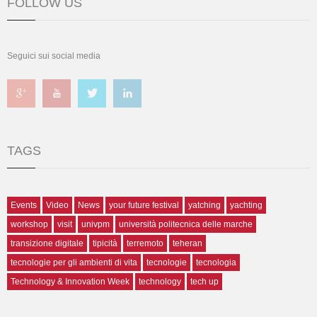
FOLLOW US
Seguici sui social media
TAGS
Events
Video
News
your future festival
yatching
yachting
workshop
visit
univpm
università politecnica delle marche
transizione digitale
tipicità
terremoto
teheran
tecnologie per gli ambienti di vita
tecnologie
tecnologia
Technology & Innovation Week
technology
tech up