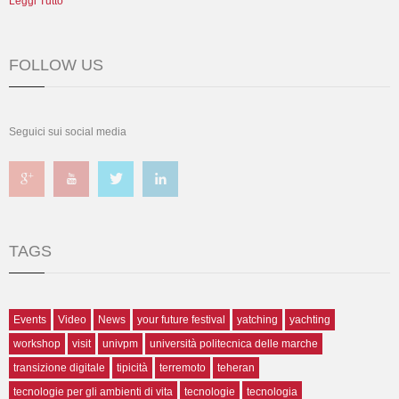
Leggi Tutto
FOLLOW US
Seguici sui social media
TAGS
Events
Video
News
your future festival
yatching
yachting
workshop
visit
univpm
università politecnica delle marche
transizione digitale
tipicità
terremoto
teheran
tecnologie per gli ambienti di vita
tecnologie
tecnologia